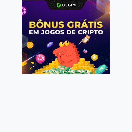
Jogue com responsabilidade. 18+