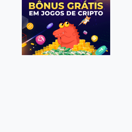
Jogue com responsabilidade. 18+