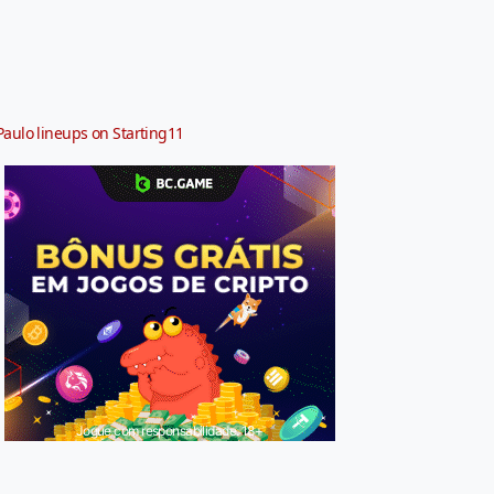
Paulo lineups on Starting11
Jogue com responsabilidade. 18+