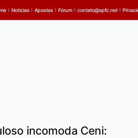
me
Noticias
Apostas
Fórum
contato@spfc.net
Privac
loso incomoda Ceni: