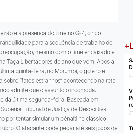
leirão e a presença do time no G-4, cinco
ranquilidade para a sequência de trabalho do
+L
a preocupação, mesmo com o time encaixado e
S
 na Taça Libertadores do ano que vem. Após a
D
 última quinta-feira, no Morumbi, o goleiro e
ca sobre “fatos estranhos” acontecendo na reta
ranco admite que o assunto o incomoda.
V
P
de da última segunda-feira. Baseada em
r
 Superior Tribunal de Justiça de Desportiva
o por tentar simular um pênalti no clássico
utubro. O atacante pode pegar até seis jogos de
T