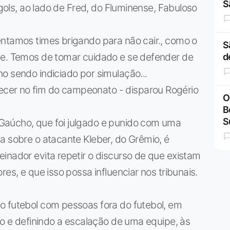
S
 gols, ao lado de Fred, do Fluminense, Fabuloso
entamos times brigando para não cair., como o
S
te. Temos de tomar cuidado e se defender de
d
o sendo indiciado por simulação...
cer no fim do campeonato - disparou Rogério
O
B
S
Gaúcho, que foi julgado e punido com uma
a sobre o atacante Kleber, do Grêmio, é
inador evita repetir o discurso de que existam
es, e que isso possa influenciar nos tribunais.
o futebol com pessoas fora do futebol, em
ão e definindo a escalação de uma equipe, às