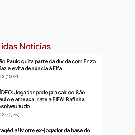
idas Notícias
ão Paulo quita parte da dívida com Enzo
íaz e evita denúncia à Fifa
3 (100%)
ÍDEO: Jogador pede pra sair do São
aulo e ameaça ir até a FIFA! Rafinha
esolveu tudo
2 (42,9%)
ragédia! Morre ex-jogador da base do