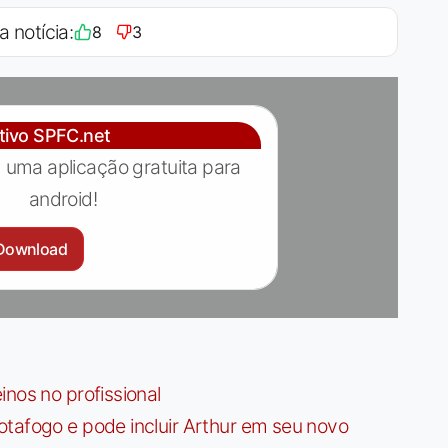
a notícia:
8
3
ativo SPFC.net
 uma aplicação gratuita para
android!
Download
nos no profissional
tafogo e pode incluir Arthur em seu novo