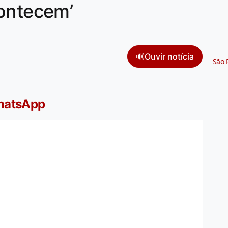
contecem’
🔊
Ouvir notícia
São 
WhatsApp