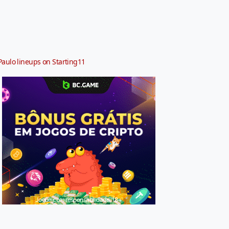
Paulo lineups on Starting11
Jogue com responsabilidade. 18+