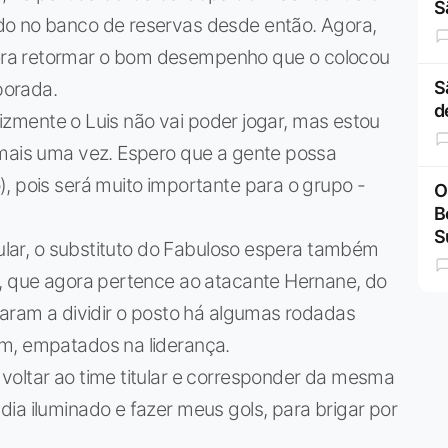
S
do no banco de reservas desde então. Agora,
ra retormar o bom desempenho que o colocou
porada.
S
d
elizmente o Luis não vai poder jogar, mas estou
 mais uma vez. Espero que a gente possa
, pois será muito importante para o grupo -
O
B
S
tular, o substituto do Fabuloso espera também
o, que agora pertence ao atacante Hernane, do
garam a dividir o posto há algumas rodadas
m, empatados na liderança.
voltar ao time titular e corresponder da mesma
ia iluminado e fazer meus gols, para brigar por