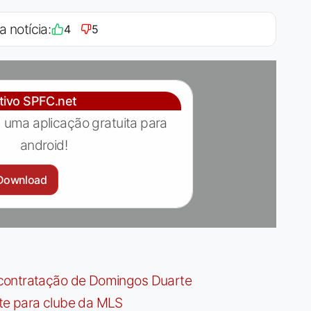
a notícia:
4
5
ativo SPFC.net
 uma aplicação gratuita para
android!
Download
contratação de Domingos Duarte
te para clube da MLS