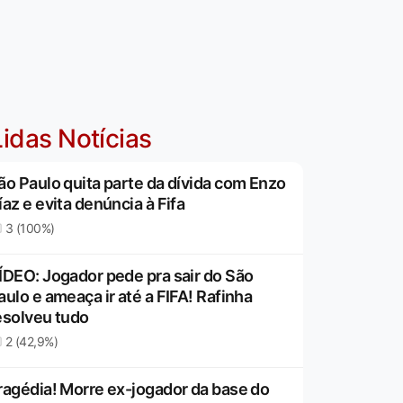
idas Notícias
ão Paulo quita parte da dívida com Enzo
íaz e evita denúncia à Fifa
3 (100%)
ÍDEO: Jogador pede pra sair do São
aulo e ameaça ir até a FIFA! Rafinha
esolveu tudo
2 (42,9%)
ragédia! Morre ex-jogador da base do