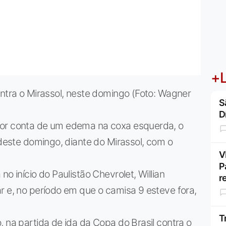
+L
ontra o Mirassol, neste domingo (Foto: Wagner
S
D
por conta de um edema na coxa esquerda, o
 deste domingo, diante do Mirassol, com o
V
P
o início do Paulistão Chevrolet, Willian
r
r e, no período em que o camisa 9 esteve fora,
T
, na partida de ida da Copa do Brasil contra o