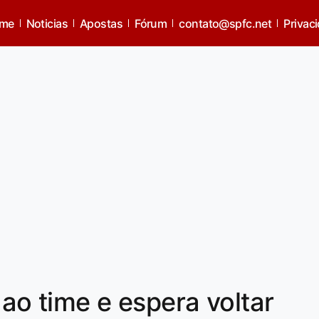
me
Noticias
Apostas
Fórum
contato@spfc.net
Privac
 ao time e espera voltar