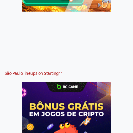
São Paulo lineups on Starting11