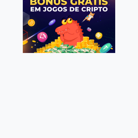
Jogue com responsabilidade. 18+