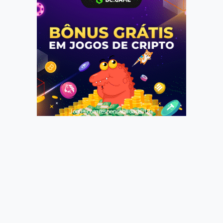
Jogue com responsabilidade. 18+