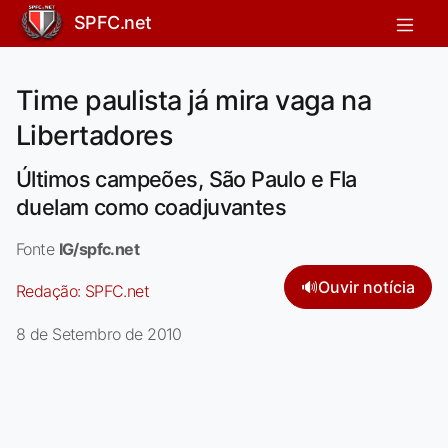
SPFC.net
Time paulista já mira vaga na
Libertadores
Últimos campeões, São Paulo e Fla
duelam como coadjuvantes
Fonte
IG/spfc.net
🔊
Ouvir notícia
Redação:
SPFC.net
8 de Setembro de 2010