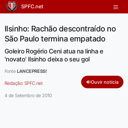
SPFC.net
Ilsinho: Rachão descontraído no
São Paulo termina empatado
Goleiro Rogério Ceni atua na linha e
'novato' Ilsinho deixa o seu gol
Fonte
LANCEPRESS!
🔊
Ouvir notícia
Redação:
SPFC.net
4 de Setembro de 2010