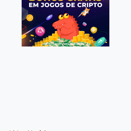
Jogue com responsabilidade. 18+