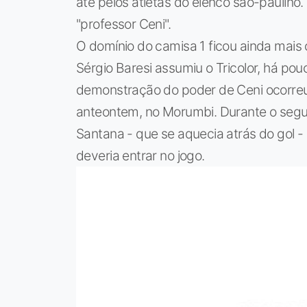
até pelos atletas do elenco são-paulino
"professor Ceni".
O domínio do camisa 1 ficou ainda mais c
Sérgio Baresi assumiu o Tricolor, há po
demonstração do poder de Ceni ocorreu n
anteontem, no Morumbi. Durante o segun
Santana - que se aquecia atrás do gol - 
deveria entrar no jogo.