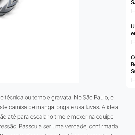
S
U
e
O
B
S
 técnica ou terno e gravata. No São Paulo, o
te camisa de manga longa e usa luvas. A ideia
ão até para escalar o time e mexer na equipe
pressão. Passou a ser uma verdade, confirmada