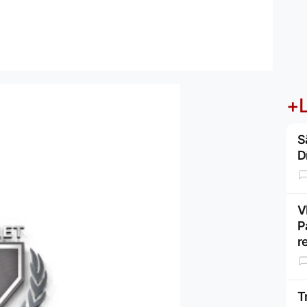
+L
S
D
V
P
r
T