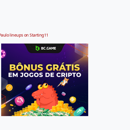
Paulo lineups on Starting11
Jogue com responsabilidade. 18+