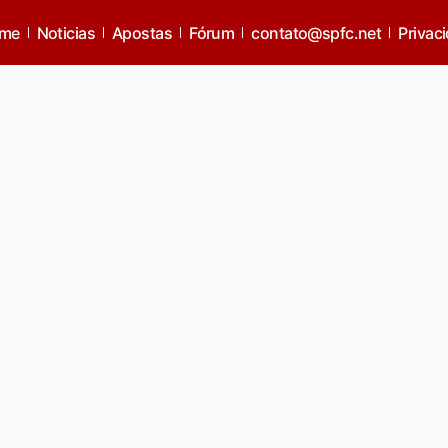
me
Noticias
Apostas
Fórum
contato@spfc.net
Privac