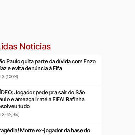
idas Notícias
ão Paulo quita parte da dívida com Enzo
íaz e evita denúncia à Fifa
3 (100%)
ÍDEO: Jogador pede pra sair do São
aulo e ameaça ir até a FIFA! Rafinha
esolveu tudo
2 (42,9%)
ragédia! Morre ex-jogador da base do