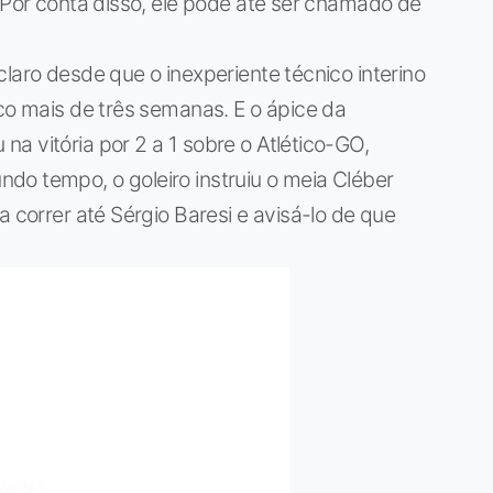
. Por conta disso, ele pode até ser chamado de
laro desde que o inexperiente técnico interino
uco mais de três semanas. E o ápice da
a vitória por 2 a 1 sobre o Atlético-GO,
do tempo, o goleiro instruiu o meia Cléber
a correr até Sérgio Baresi e avisá-lo de que