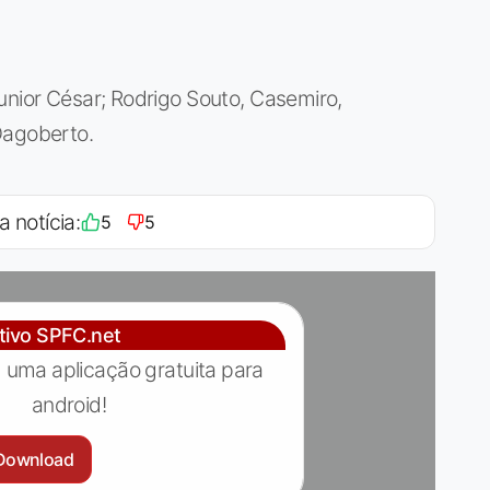
unior César; Rodrigo Souto, Casemiro,
Dagoberto.
a notícia:
5
5
ativo SPFC.net
 uma aplicação gratuita para
android!
Download