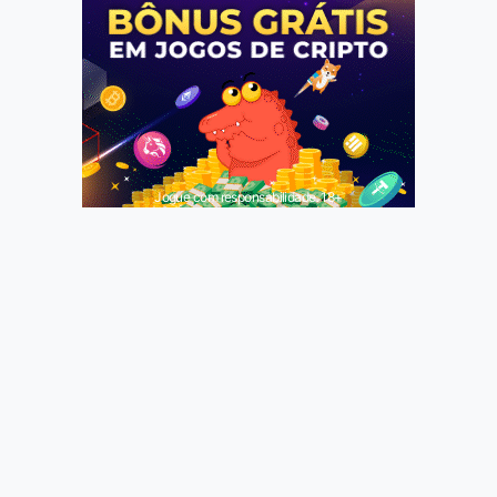
Jogue com responsabilidade. 18+