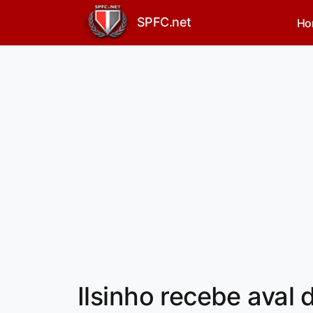
SPFC.net
Ho
Ilsinho recebe aval 