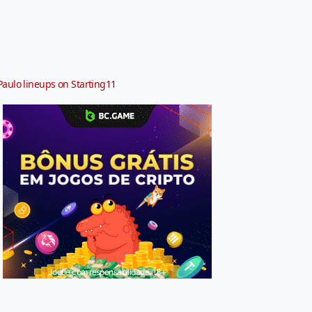
Paulo lineups on Starting11
Jogue com responsabilidade. 18+