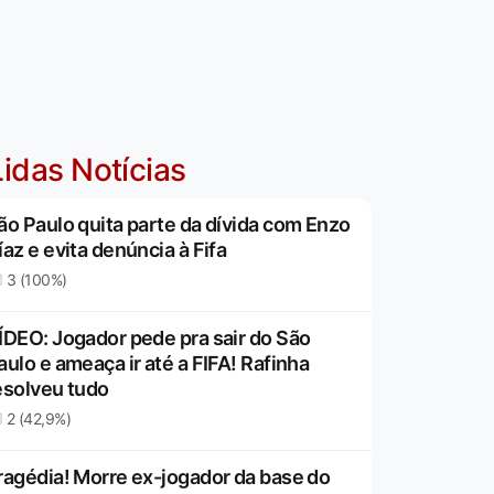
idas Notícias
ão Paulo quita parte da dívida com Enzo
íaz e evita denúncia à Fifa
3 (100%)
ÍDEO: Jogador pede pra sair do São
aulo e ameaça ir até a FIFA! Rafinha
esolveu tudo
2 (42,9%)
ragédia! Morre ex-jogador da base do