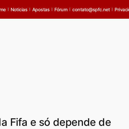
me
Noticias
Apostas
Fórum
contato@spfc.net
Privac
da Fifa e só depende de