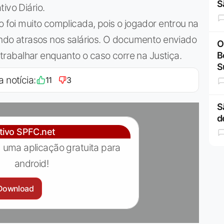
S
ivo Diário.
o foi muito complicada, pois o jogador entrou na
gando atrasos nos salários. O documento enviado
O
a trabalhar enquanto o caso corre na Justiça.
B
S
a notícia:
11
3
S
d
ativo SPFC.net
 uma aplicação gratuita para
android!
Download