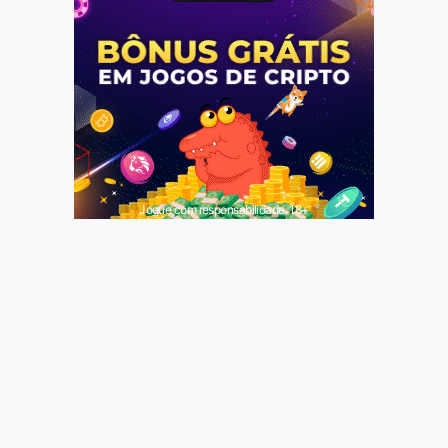
Jogue com responsabilidade. 18+