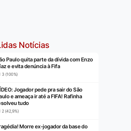
idas Notícias
ão Paulo quita parte da dívida com Enzo
íaz e evita denúncia à Fifa
3 (100%)
ÍDEO: Jogador pede pra sair do São
aulo e ameaça ir até a FIFA! Rafinha
esolveu tudo
2 (42,9%)
ragédia! Morre ex-jogador da base do