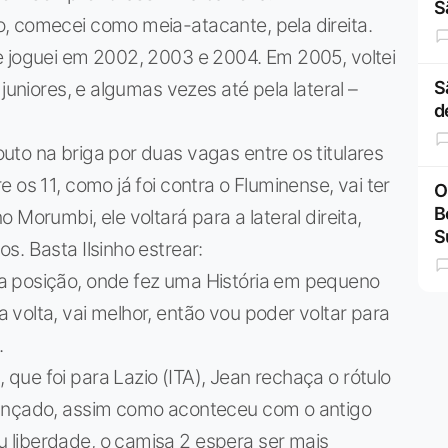
S
, comecei como meia-atacante, pela direita.
e joguei em 2002, 2003 e 2004. Em 2005, voltei
juniores, e algumas vezes até pela lateral –
S
d
to na briga por duas vagas entre os titulares
 os 11, como já foi contra o Fluminense, vai ter
O
B
Morumbi, ele voltará para a lateral direita,
S
s. Basta Ilsinho estrear:
a posição, onde fez uma História em pequeno
volta, vai melhor, então vou poder voltar para
.
ue foi para Lazio (ITA), Jean rechaça o rótulo
vançado, assim como aconteceu com o antigo
 liberdade, o camisa 2 espera ser mais