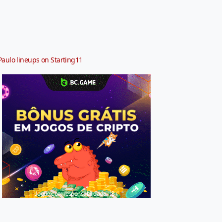
Paulo lineups on Starting11
Jogue com responsabilidade. 18+