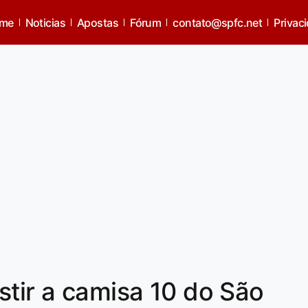
me
Noticias
Apostas
Fórum
contato@spfc.net
Privac
stir a camisa 10 do São