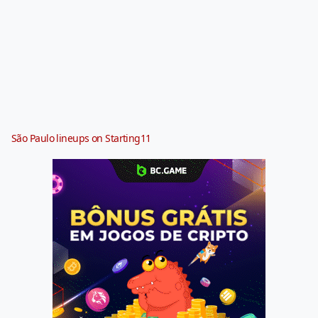
São Paulo lineups on Starting11