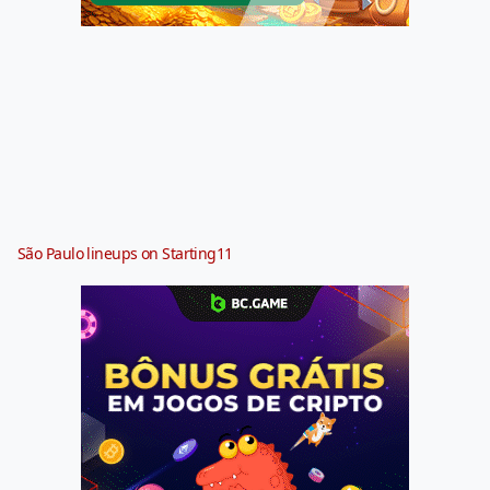
São Paulo lineups on Starting11