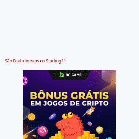
São Paulo lineups on Starting11