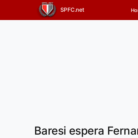
SPFC.net
Ho
Baresi espera Fern