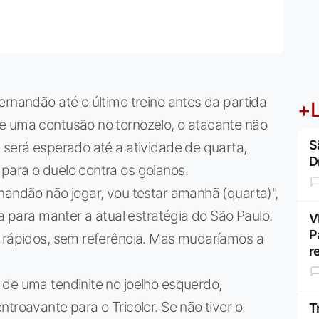
ernandão até o último treino antes da partida
+L
e uma contusão no tornozelo, o atacante não
S
 será esperado até a atividade de quarta,
D
para o duelo contra os goianos.
nandão não jogar, vou testar amanhã (quarta)",
ta para manter a atual estratégia do São Paulo.
V
P
s rápidos, sem referência. Mas mudaríamos a
r
 de uma tendinite no joelho esquerdo,
troavante para o Tricolor. Se não tiver o
T