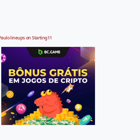
Paulo lineups on Starting11
Jogue com responsabilidade. 18+