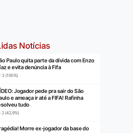
idas Notícias
ão Paulo quita parte da dívida com Enzo
íaz e evita denúncia à Fifa
3 (100%)
ÍDEO: Jogador pede pra sair do São
aulo e ameaça ir até a FIFA! Rafinha
esolveu tudo
2 (42,9%)
ragédia! Morre ex-jogador da base do