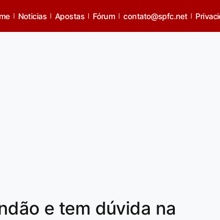
me
Noticias
Apostas
Fórum
contato@spfc.net
Privac
andão e tem dúvida na