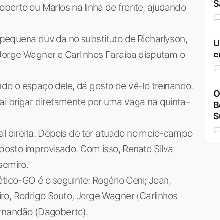
S
oberto ou Marlos na linha de frente, ajudando
equena dúvida no substituto de Richarlyson,
U
 Jorge Wagner e Carlinhos Paraíba disputam o
e
o o espaço dele, dá gosto de vê-lo treinando.
O
ai brigar diretamente por uma vaga na quinta-
B
S
al direita. Depois de ter atuado no meio-campo
 posto improvisado. Com isso, Renato Silva
semiro.
ético-GO é o seguinte: Rogério Ceni; Jean,
ro, Rodrigo Souto, Jorge Wagner (Carlinhos
ernandão (Dagoberto).