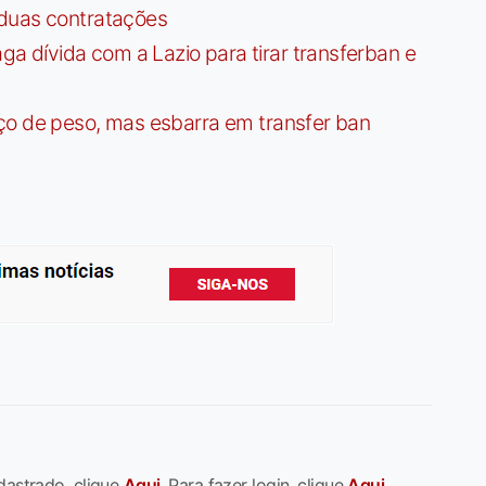
 duas contratações
dívida com a Lazio para tirar transferban e
ço de peso, mas esbarra em transfer ban
dastrado, clique
Aqui
. Para fazer login, clique
Aqui
.