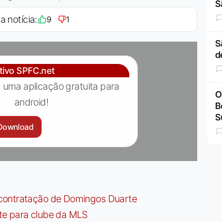
S
a notícia:
9
1
S
d
ativo SPFC.net
 uma aplicação gratuita para
O
android!
B
S
Download
contratação de Domingos Duarte
te para clube da MLS