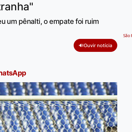
tranha"
u um pênalti, o empate foi ruim
São 
🔊
Ouvir notícia
WhatsApp