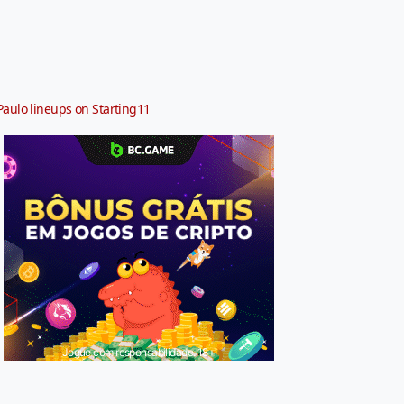
Paulo lineups on Starting11
Jogue com responsabilidade. 18+