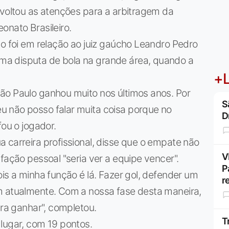
 voltou as atenções para a arbitragem da
onato Brasileiro.
no foi em relação ao juiz gaúcho Leandro Pedro
a disputa de bola na grande área, quando a
+L
ão Paulo ganhou muito nos últimos anos. Por
S
 não posso falar muita coisa porque no
D
fou o jogador.
 carreira profissional, disse que o empate não
V
fação pessoal "seria ver a equipe vencer".
P
is a minha função é lá. Fazer gol, defender um
r
m atualmente. Com a nossa fase desta maneira,
ara ganhar", completou.
T
lugar, com 19 pontos.