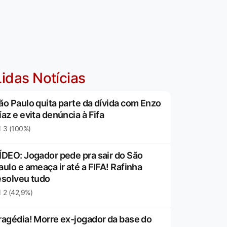
idas Notícias
ão Paulo quita parte da dívida com Enzo
íaz e evita denúncia à Fifa
3 (100%)
ÍDEO: Jogador pede pra sair do São
aulo e ameaça ir até a FIFA! Rafinha
esolveu tudo
2 (42,9%)
ragédia! Morre ex-jogador da base do