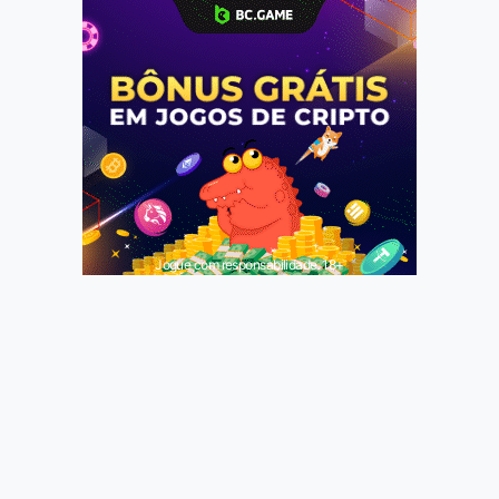
Jogue com responsabilidade. 18+