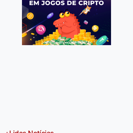
Jogue com responsabilidade. 18+