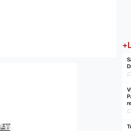
+L
S
D
V
P
r
T