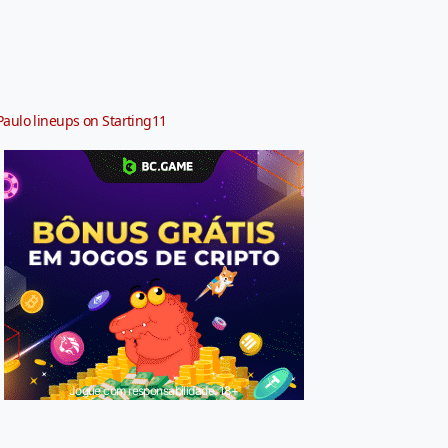
Paulo lineups on Starting11
Jogue com responsabilidade. 18+