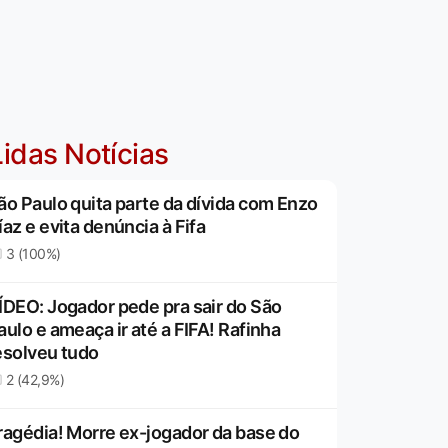
idas Notícias
ão Paulo quita parte da dívida com Enzo
íaz e evita denúncia à Fifa
3 (100%)
ÍDEO: Jogador pede pra sair do São
aulo e ameaça ir até a FIFA! Rafinha
esolveu tudo
2 (42,9%)
ragédia! Morre ex-jogador da base do