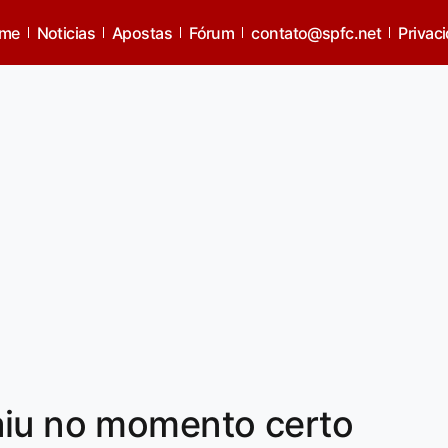
me
Noticias
Apostas
Fórum
contato@spfc.net
Privac
aiu no momento certo