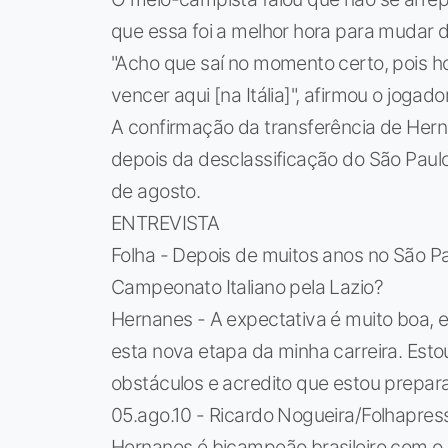
que essa foi a melhor hora para mudar d
"Acho que saí no momento certo, pois h
vencer aqui [na Itália]", afirmou o jogador
A confirmação da transferência de Herna
depois da desclassificação do São Pau
de agosto.
ENTREVISTA
Folha - Depois de muitos anos no São Pa
Campeonato Italiano pela Lazio?
Hernanes - A expectativa é muito boa, e
esta nova etapa da minha carreira. Est
obstáculos e acredito que estou prepa
05.ago.10 - Ricardo Nogueira/Folhapres
Hernanes é bicampeão brasileiro com o