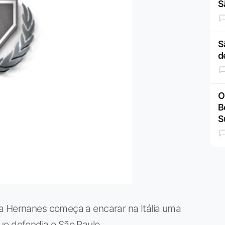
S
S
d
O
B
S
a Hernanes começa a encarar na Itália uma
ue defendia o São Paulo.