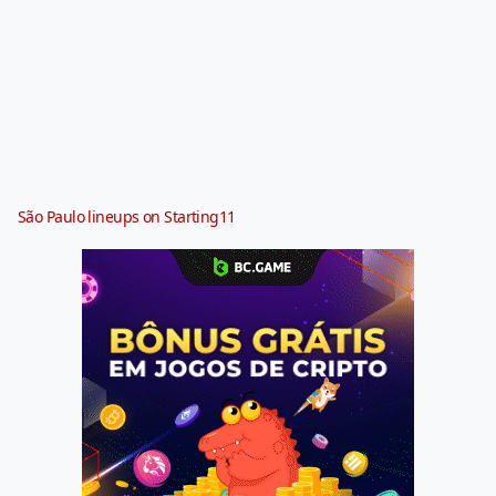
São Paulo lineups on Starting11