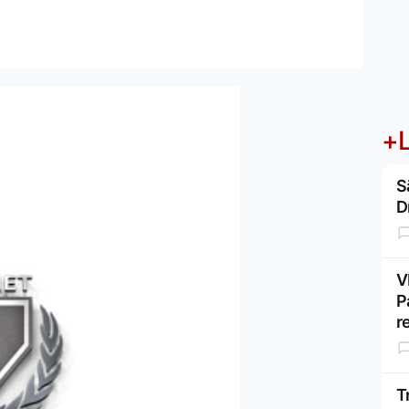
+L
S
D
V
P
r
T