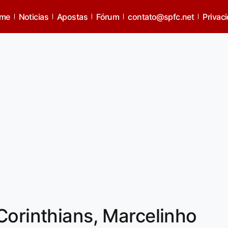
me
Noticias
Apostas
Fórum
contato@spfc.net
Privac
Corinthians, Marcelinho