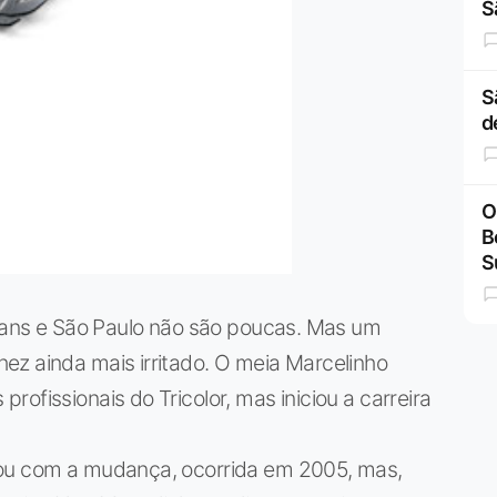
S
S
d
O
B
S
hians e São Paulo não são poucas. Mas um
ez ainda mais irritado. O meia Marcelinho
ofissionais do Tricolor, mas iniciou a carreira
mou com a mudança, ocorrida em 2005, mas,