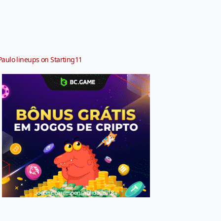
Paulo lineups on Starting11
Jogue com responsabilidade. 18+