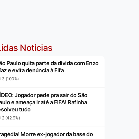
idas Notícias
ão Paulo quita parte da dívida com Enzo
íaz e evita denúncia à Fifa
3 (100%)
ÍDEO: Jogador pede pra sair do São
aulo e ameaça ir até a FIFA! Rafinha
esolveu tudo
2 (42,9%)
ragédia! Morre ex-jogador da base do