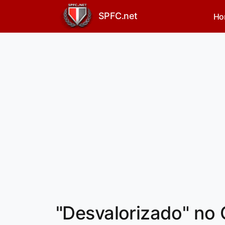
SPFC.net
Ho
"Desvalorizado" no 