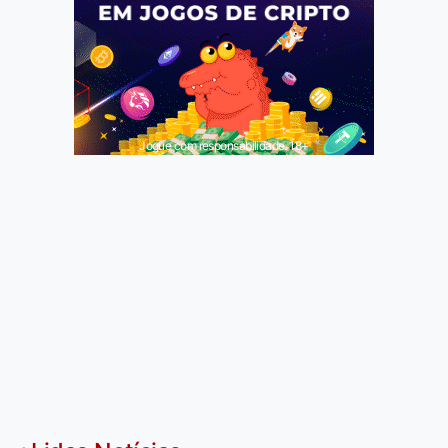
Jogue com responsabilidade. 18+