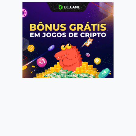
Jogue com responsabilidade. 18+