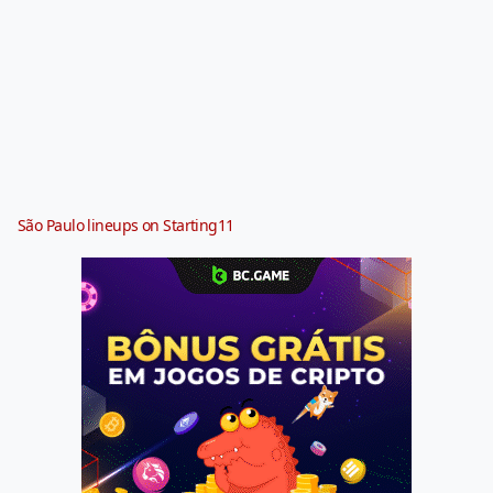
São Paulo lineups on Starting11