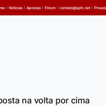
me
Noticias
Apostas
Fórum
contato@spfc.net
Privac
posta na volta por cima