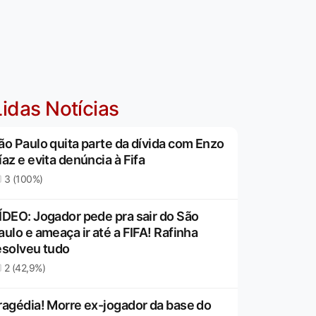
idas Notícias
ão Paulo quita parte da dívida com Enzo
íaz e evita denúncia à Fifa
3 (100%)
ÍDEO: Jogador pede pra sair do São
aulo e ameaça ir até a FIFA! Rafinha
esolveu tudo
2 (42,9%)
ragédia! Morre ex-jogador da base do