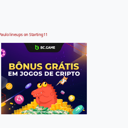
Paulo lineups on Starting11
Jogue com responsabilidade. 18+