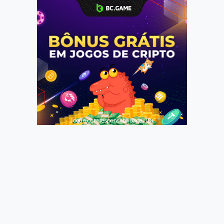
Jogue com responsabilidade. 18+