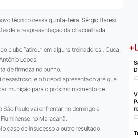
vo técnico nessa quinta-feira. Sérgio Baresi
. Desde a reapresentação da chacoalhada
+L
o clube “atirou” em alguns treinadores : Cuca,
Antônio Lopes.
S
ta de firmeza no punho.
D
 desastroso, e o futebol apresentado até que
rdar munição para o próximo momento de
V
P
o São Paulo vai enfrentar no domingo a
r
: o Fluminense no Maracanã.
 No caso de insucesso a outro resultado
T