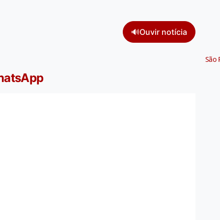
🔊
Ouvir notícia
São 
WhatsApp