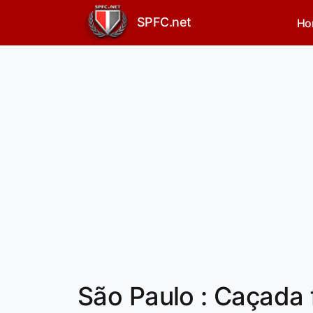
SPFC.net
Ho
São Paulo : Caçada 