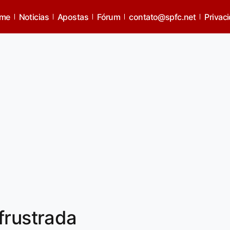
me
Noticias
Apostas
Fórum
contato@spfc.net
Privac
frustrada