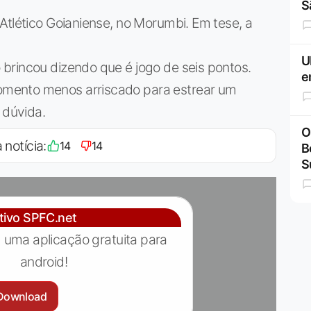
S
Atlético Goianiense, no Morumbi. Em tese, a
U
brincou dizendo que é jogo de seis pontos.
e
mento menos arriscado para estrear um
 dúvida.
O
 notícia:
14
14
B
S
ativo SPFC.net
 uma aplicação gratuita para
android!
Download