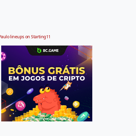
Paulo lineups on Starting11
Jogue com responsabilidade. 18+