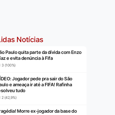
idas Notícias
ão Paulo quita parte da dívida com Enzo
íaz e evita denúncia à Fifa
3 (100%)
ÍDEO: Jogador pede pra sair do São
aulo e ameaça ir até a FIFA! Rafinha
esolveu tudo
2 (42,9%)
ragédia! Morre ex-jogador da base do