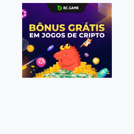
Jogue com responsabilidade. 18+