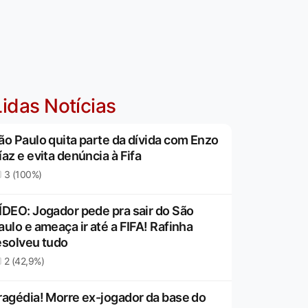
idas Notícias
ão Paulo quita parte da dívida com Enzo
íaz e evita denúncia à Fifa
3 (100%)
ÍDEO: Jogador pede pra sair do São
aulo e ameaça ir até a FIFA! Rafinha
esolveu tudo
2 (42,9%)
ragédia! Morre ex-jogador da base do