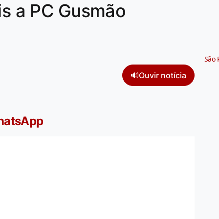
ais a PC Gusmão
São 
🔊
Ouvir notícia
WhatsApp