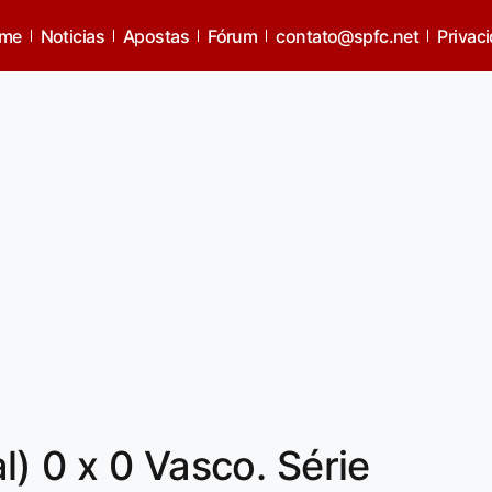
me
Noticias
Apostas
Fórum
contato@spfc.net
Privac
) 0 x 0 Vasco. Série