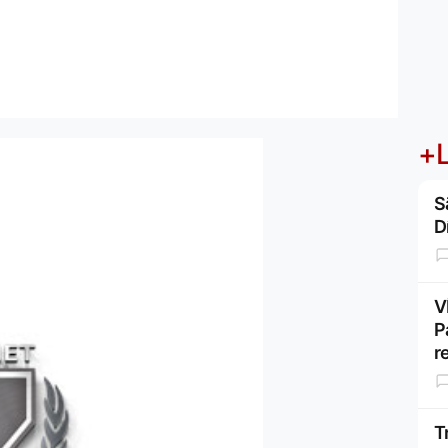
+L
S
D
V
P
r
T