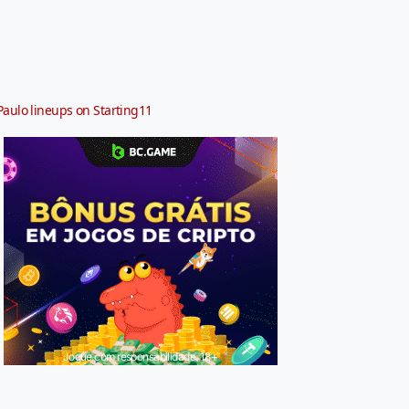
Paulo lineups on Starting11
Jogue com responsabilidade. 18+