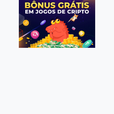
Jogue com responsabilidade. 18+