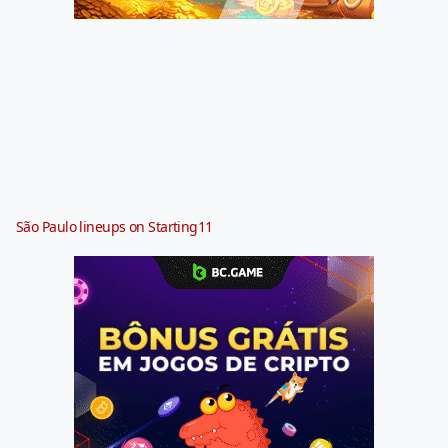
São Paulo lineups on Starting11