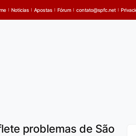
me
Noticias
Apostas
Fórum
contato@spfc.net
Privac
flete problemas de São