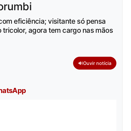
orumbi
 com eficiência; visitante só pensa
o tricolor, agora tem cargo nas mãos
🔊
Ouvir notícia
WhatsApp