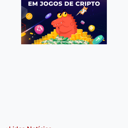
Jogue com responsabilidade. 18+