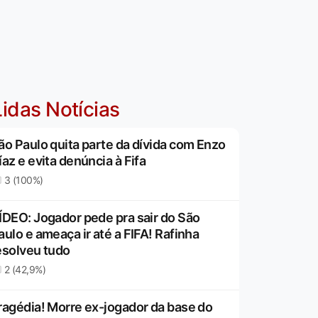
idas Notícias
ão Paulo quita parte da dívida com Enzo
íaz e evita denúncia à Fifa
3 (100%)
ÍDEO: Jogador pede pra sair do São
aulo e ameaça ir até a FIFA! Rafinha
esolveu tudo
2 (42,9%)
ragédia! Morre ex-jogador da base do