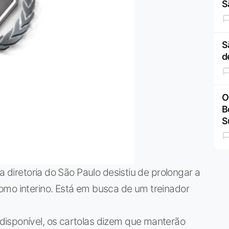
S
S
d
O
B
S
a diretoria do São Paulo desistiu de prolongar a
omo interino. Está em busca de um treinador
isponível, os cartolas dizem que manterão