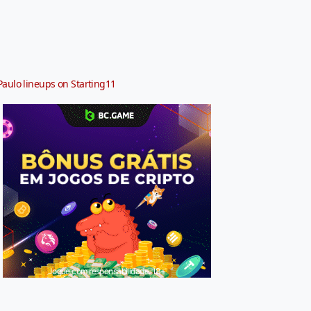
Paulo lineups on Starting11
Jogue com responsabilidade. 18+