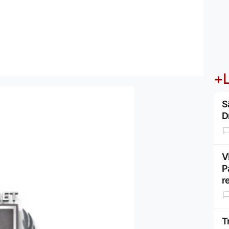
+L
S
D
V
P
r
T