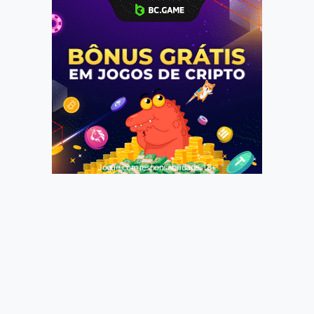
Jogue com responsabilidade. 18+