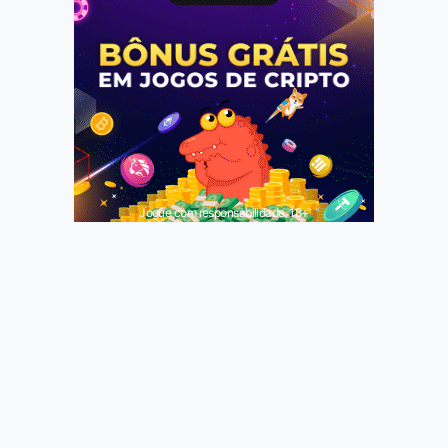
Jogue com responsabilidade. 18+