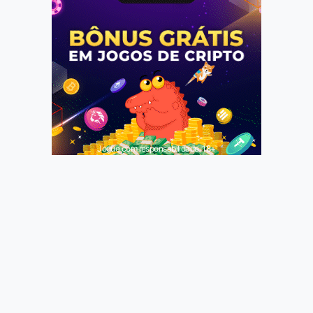
Jogue com responsabilidade. 18+