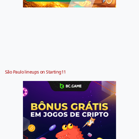
São Paulo lineups on Starting11