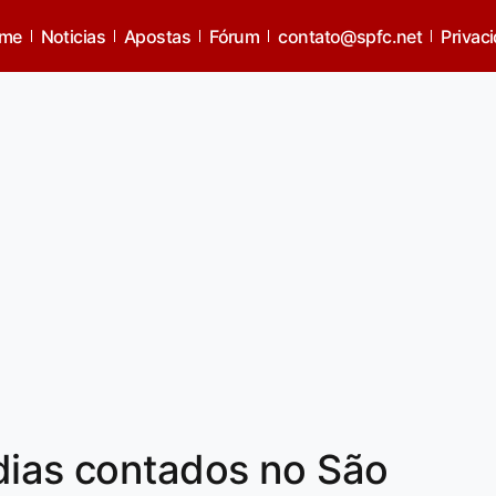
me
Noticias
Apostas
Fórum
contato@spfc.net
Privac
dias contados no São