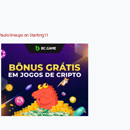
Paulo lineups on Starting11
Jogue com responsabilidade. 18+