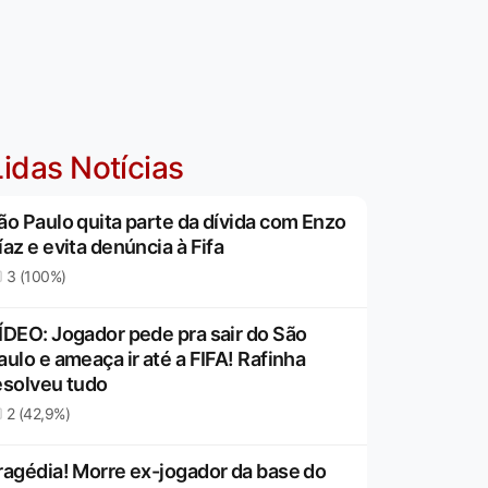
idas Notícias
ão Paulo quita parte da dívida com Enzo
íaz e evita denúncia à Fifa
3 (100%)
ÍDEO: Jogador pede pra sair do São
aulo e ameaça ir até a FIFA! Rafinha
esolveu tudo
2 (42,9%)
ragédia! Morre ex-jogador da base do