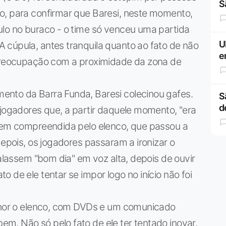
S
o, para confirmar que Baresi, neste momento,
ulo no buraco - o time só venceu uma partida
U
 cúpula, antes tranquila quanto ao fato de não
e
 preocupação com a proximidade da zona de
ento da Barra Funda, Baresi colecinou gafes.
S
d
 jogadores que, a partir daquele momento, "era
 bem compreendida pelo elenco, que passou a
depois, os jogadores passaram a ironizar o
falassem "bom dia" em voz alta, depois de ouvir
 de ele tentar se impor logo no início não foi
elhor o elenco, com DVDs e um comunicado
m. Não só pelo fato de ele ter tentado inovar,