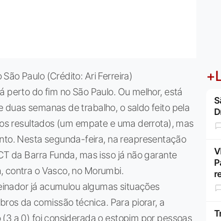
+L
ão Paulo (Crédito: Ari Ferreira)
á perto do fim no São Paulo. Ou melhor, está
S
 duas semanas de trabalho, o saldo feito pela
D
elos resultados (um empate e uma derrota), mas
o. Nesta segunda-feira, na reapresentação
V
 CT da Barra Funda, mas isso já não garante
P
, contra o Vasco, no Morumbi.
r
treinador já acumulou algumas situações
os da comissão técnica. Para piorar, a
T
 (3 a 0) foi considerada o estopim por pessoas