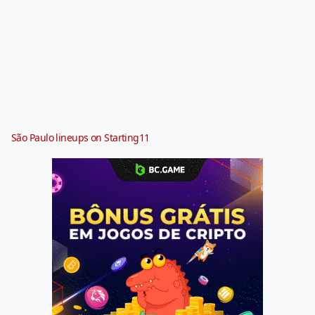
São Paulo lineups on Starting11