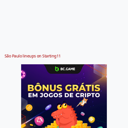
São Paulo lineups on Starting11