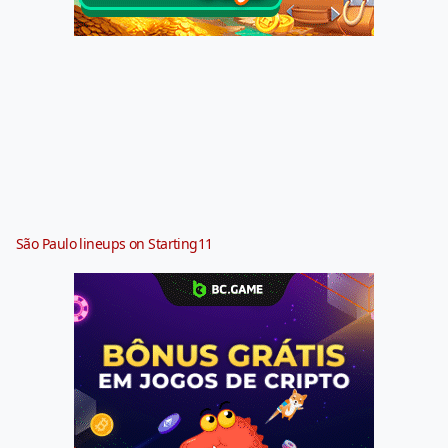
São Paulo lineups on Starting11