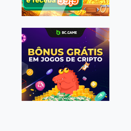
Jogue com responsabilidade. 18+