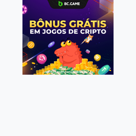
Jogue com responsabilidade. 18+