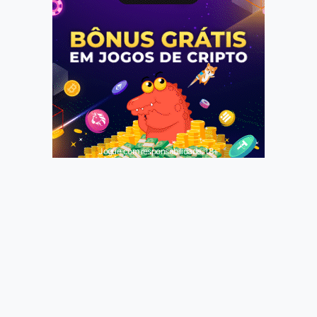
Jogue com responsabilidade. 18+