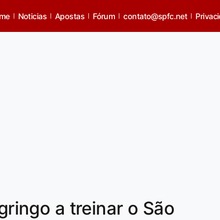
me
Noticias
Apostas
Fórum
contato@spfc.net
Privac
 gringo a treinar o São