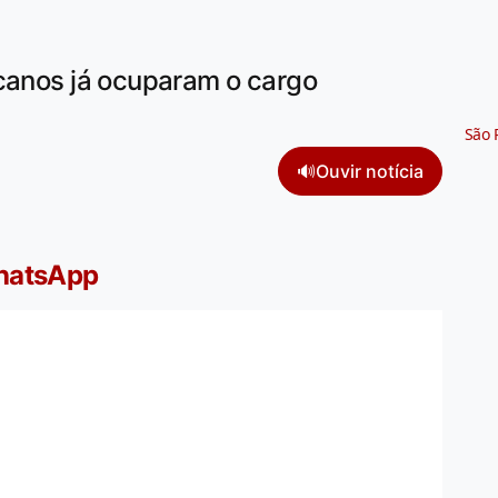
icanos já ocuparam o cargo
São 
🔊
Ouvir notícia
WhatsApp