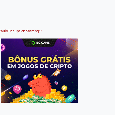
Paulo lineups on Starting11
Jogue com responsabilidade. 18+