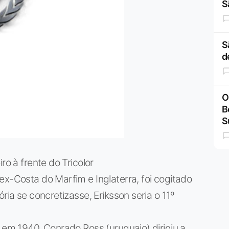
S
S
d
O
B
S
ro à frente do Tricolor
ex-Costa do Marfim e Inglaterra, foi cogitado
ria se concretizasse, Eriksson seria o 11º
, em 1940. Conrado Ross (uruguaio) dirigiu a