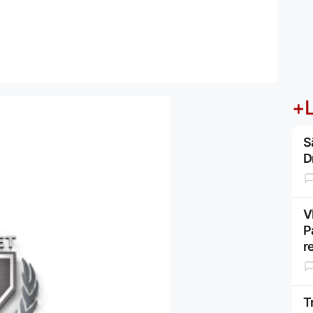
+L
S
D
V
P
r
T