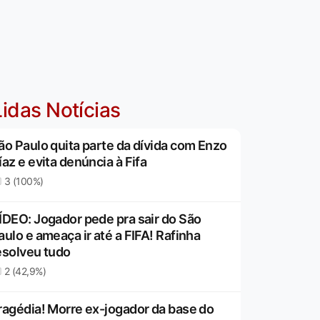
idas Notícias
ão Paulo quita parte da dívida com Enzo
íaz e evita denúncia à Fifa
3 (100%)
ÍDEO: Jogador pede pra sair do São
aulo e ameaça ir até a FIFA! Rafinha
esolveu tudo
2 (42,9%)
ragédia! Morre ex-jogador da base do