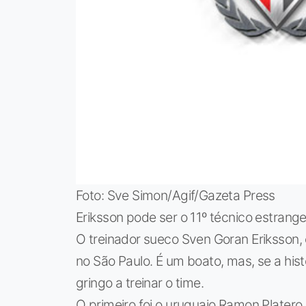
Foto: Sve Simon/Agif/Gazeta Press
Eriksson pode ser o 11º técnico estrangei
O treinador sueco Sven Goran Eriksson, 
no São Paulo. É um boato, mas, se a histó
gringo a treinar o time.
O primeiro foi o uruguaio Ramon Platero