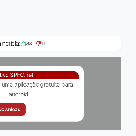
 notícia:
33
11
ativo SPFC.net
 uma aplicação gratuita para
android!
Download